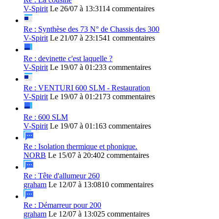
V-Spirit
Le 26/07 à 13:31
14 commentaires
Re : Synthèse des 73 N° de Chassis des 300
V-Spirit
Le 21/07 à 23:15
41 commentaires
Re : devinette c'est laquelle ?
V-Spirit
Le 19/07 à 01:23
3 commentaires
Re : VENTURI 600 SLM - Restauration
V-Spirit
Le 19/07 à 01:21
73 commentaires
Re : 600 SLM
V-Spirit
Le 19/07 à 01:16
3 commentaires
Re : Isolation thermique et phonique.
NORB
Le 15/07 à 20:40
2 commentaires
Re : Tête d'allumeur 260
graham
Le 12/07 à 13:08
10 commentaires
Re : Démarreur pour 200
graham
Le 12/07 à 13:02
5 commentaires