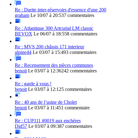
Re : Durite inter-réservoirs d'essence d'une 200
graham
Le 10/07 à 20:53
7 commentaires
Re : Atlantique 300 Artcurial LM classic
BEVOX
Le 06/07 à 18:55
8 commentaires
Re : MVS 200 châssis 171 interieur
alpine44
Le 03/07 à 15:49
3 commentaires
Re : Recensement des pièces communes
benoit
Le 03/07 à 12:36
242 commentaires
Re : garde à vous !
benoit
Le 03/07 à 12:12
5 commentaires
Re : 40 ans de l’usine de Cholet
benoit
Le 03/07 à 11:45
1 commentaire
Re : CUP111 #0019 aux enchères
Did57
Le 03/07 à 09:38
7 commentaires