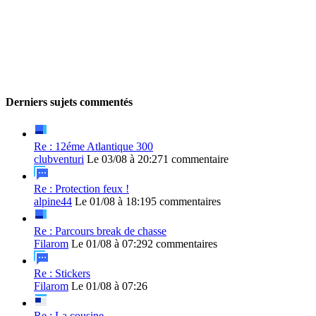
Derniers sujets commentés
Re : 12éme Atlantique 300
clubventuri
Le 03/08 à 20:27
1 commentaire
Re : Protection feux !
alpine44
Le 01/08 à 18:19
5 commentaires
Re : Parcours break de chasse
Filarom
Le 01/08 à 07:29
2 commentaires
Re : Stickers
Filarom
Le 01/08 à 07:26
Re : La cousine