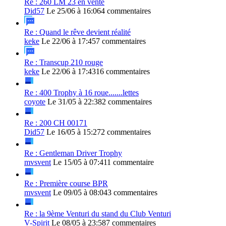
Re : 260 LM 23 en vente
Did57
Le 25/06 à 16:06
4 commentaires
Re : Quand le rêve devient réalité
keke
Le 22/06 à 17:45
7 commentaires
Re : Transcup 210 rouge
keke
Le 22/06 à 17:43
16 commentaires
Re : 400 Trophy à 16 roue.......lettes
coyote
Le 31/05 à 22:38
2 commentaires
Re : 200 CH 00171
Did57
Le 16/05 à 15:27
2 commentaires
Re : Gentleman Driver Trophy
mvsvent
Le 15/05 à 07:41
1 commentaire
Re : Première course BPR
mvsvent
Le 09/05 à 08:04
3 commentaires
Re : la 9ème Venturi du stand du Club Venturi
V-Spirit
Le 08/05 à 23:58
7 commentaires