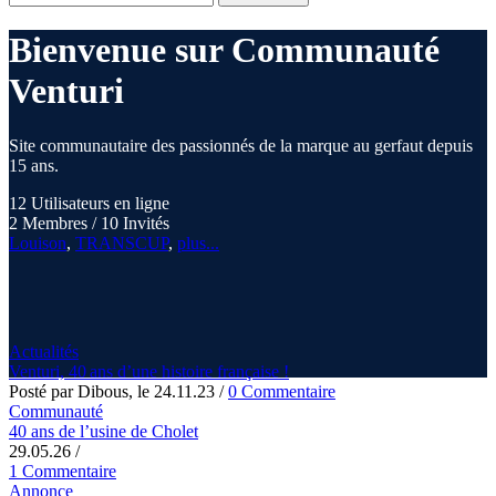
Bienvenue sur Communauté
Venturi
Site communautaire des passionnés de la marque au gerfaut depuis
15 ans.
12 Utilisateurs en ligne
2 Membres / 10 Invités
Louison
,
TRANSCUP
,
plus...
Actualités
Venturi, 40 ans d’une histoire française !
Posté par Dibous, le 24.11.23
/
0 Commentaire
Communauté
40 ans de l’usine de Cholet
29.05.26
/
1 Commentaire
Annonce