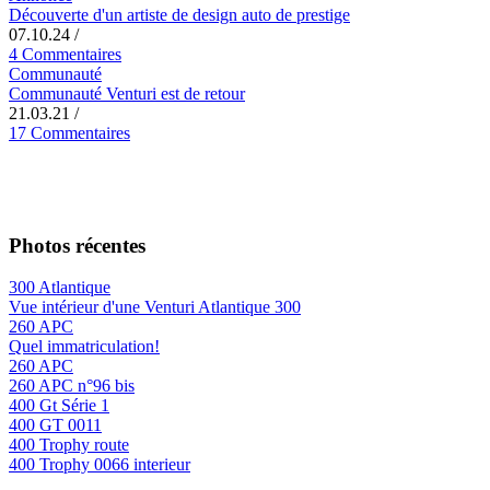
Découverte d'un artiste de design auto de prestige
07.10.24
/
4 Commentaires
Communauté
Communauté Venturi est de retour
21.03.21
/
17 Commentaires
Photos récentes
300 Atlantique
Vue intérieur d'une Venturi Atlantique 300
260 APC
Quel immatriculation!
260 APC
260 APC n°96 bis
400 Gt Série 1
400 GT 0011
400 Trophy route
400 Trophy 0066 interieur